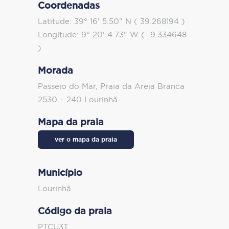
Coordenadas
Latitude: 39° 16' 5.50" N ( 39.268194 )
Longitude: 9° 20' 4.73" W ( -9.334648
)
Morada
Passeio do Mar, Praia da Areia Branca
2530 – 240 Lourinhã
Mapa da praia
ver o mapa da praia
Município
Lourinhã
Código da praia
PTCU3T