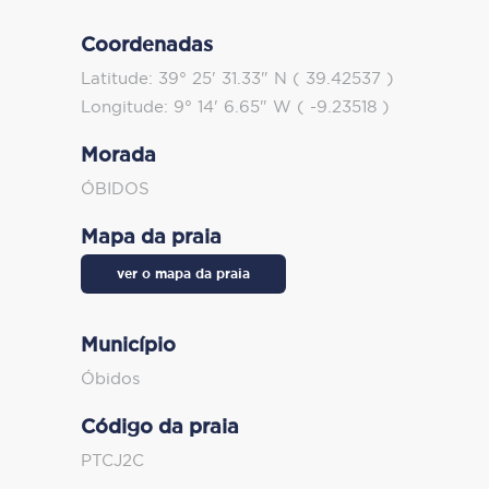
Coordenadas
Latitude: 39° 25' 31.33" N ( 39.42537 )
Longitude: 9° 14' 6.65" W ( -9.23518 )
Morada
ÓBIDOS
Mapa da praia
ver o mapa da praia
Município
Óbidos
Código da praia
PTCJ2C