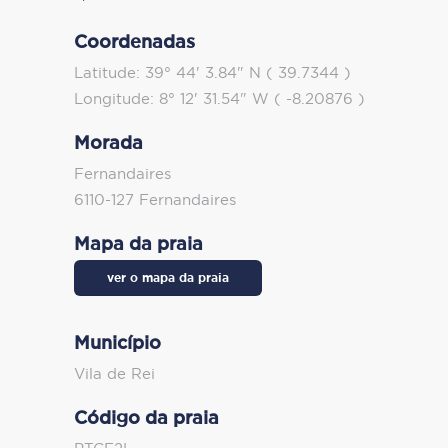
Coordenadas
Latitude: 39° 44' 3.84" N ( 39.7344 )
Longitude: 8° 12' 31.54" W ( -8.20876 )
Morada
Fernandaires
6110-127 Fernandaires
Mapa da praia
ver o mapa da praia
Município
Vila de Rei
Código da praia