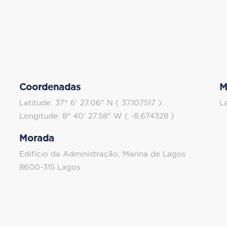
Coordenadas
M
Latitude: 37° 6' 27.06" N ( 37.107517 )
L
Longitude: 8° 40' 27.58" W ( -8.674328 )
Morada
Edifício da Administração, Marina de Lagos
8600-315 Lagos