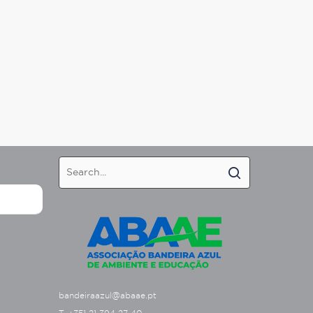
bandeiraazul@abaae.pt