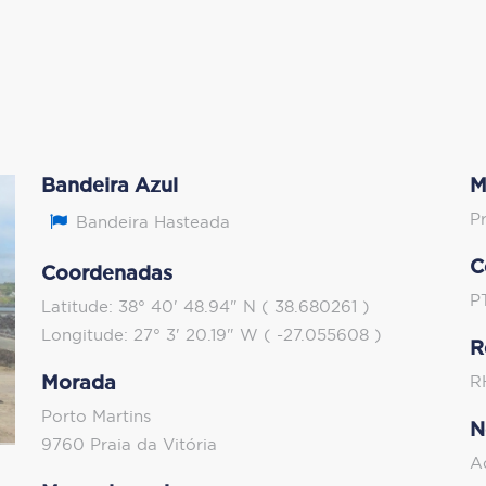
Bandeira Azul
M
P
Bandeira Hasteada
C
Coordenadas
P
Latitude: 38° 40' 48.94" N ( 38.680261 )
Longitude: 27° 3' 20.19" W ( -27.055608 )
R
Morada
R
Porto Martins
N
9760 Praia da Vitória
A