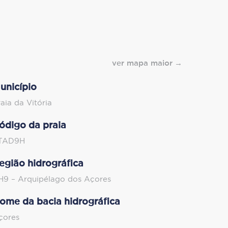
ver mapa maior
unicípio
raia da Vitória
ódigo da praia
TAD9H
egião hidrográfica
H9 – Arquipélago dos Açores
ome da bacia hidrográfica
çores