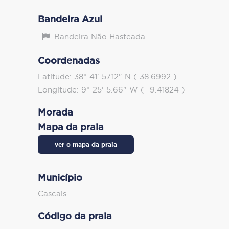
Bandeira Azul
Bandeira Não Hasteada
Coordenadas
Latitude: 38° 41' 57.12" N ( 38.6992 )
Longitude: 9° 25' 5.66" W ( -9.41824 )
Morada
Mapa da praia
ver o mapa da praia
Município
Cascais
Código da praia